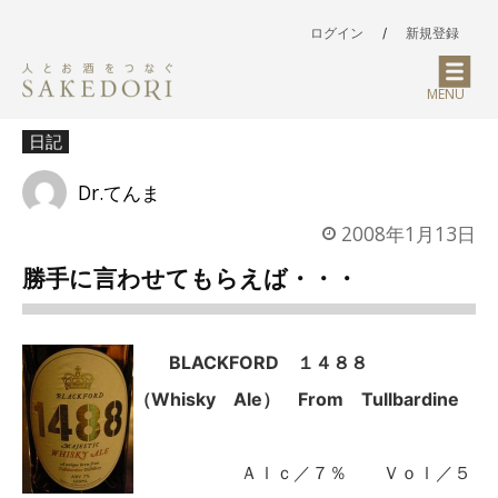
ログイン
/
新規登録
MENU
日記
Dr.てんま
2008年1月13日
勝手に言わせてもらえば・・・
BLACKFORD １４８８
（Whisky Ale） From Tullbardine
Ａｌｃ／７％ Ｖｏｌ／５