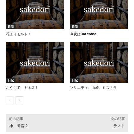
日記
日記
花よりモルト！
今夜はBar.come
日記
日記
おうちで ギネス！
ソサエティ、山崎、ミズナラ
前の記事
次の記事
神、降臨？
テスト