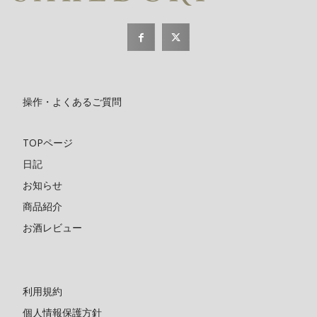
操作・よくあるご質問
TOPページ
日記
お知らせ
商品紹介
お酒レビュー
利用規約
個人情報保護方針