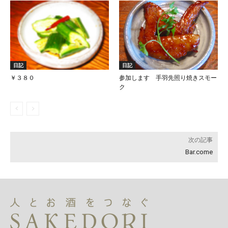
日記
日記
￥３８０
参加します 手羽先照り焼きスモー
ク
次の記事
Bar.come