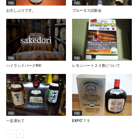
日記
日記
お久しぶりです。
ブルータス試飲会
日記
日記
ハイランドパーク9年
レモンハート２３巻について
日記
日記
一足遅れて
EXPO’７５