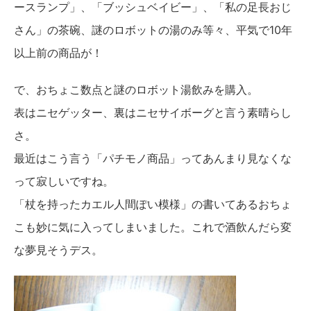
ースランプ」、「ブッシュベイビー」、「私の足長おじ
さん」の茶碗、謎のロボットの湯のみ等々、平気で10年
以上前の商品が！
で、おちょこ数点と謎のロボット湯飲みを購入。
表はニセゲッター、裏はニセサイボーグと言う素晴らし
さ。
最近はこう言う「パチモノ商品」ってあんまり見なくな
って寂しいですね。
「杖を持ったカエル人間ぽい模様」の書いてあるおちょ
こも妙に気に入ってしまいました。これで酒飲んだら変
な夢見そうデス。