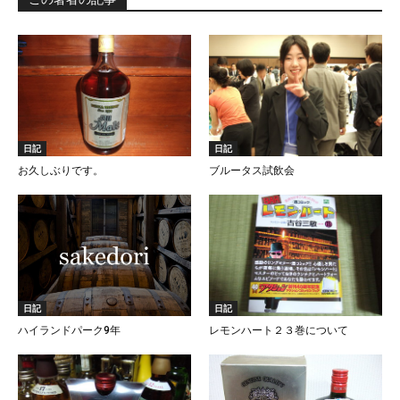
日記
日記
お久しぶりです。
ブルータス試飲会
日記
日記
ハイランドパーク9年
レモンハート２３巻について