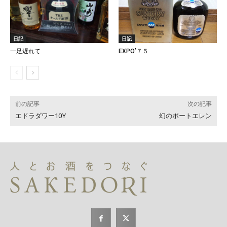
日記
日記
一足遅れて
EXPO’７５
前の記事
次の記事
エドラダワー10Y
幻のポートエレン