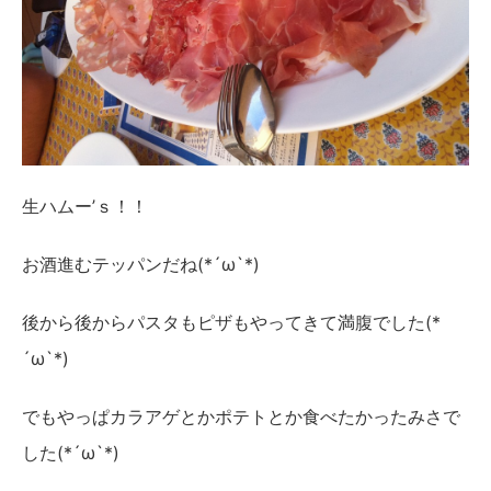
生ハムー’ｓ！！
お酒進むテッパンだね(*´ω`*)
後から後からパスタもピザもやってきて満腹でした(*
´ω`*)
でもやっぱカラアゲとかポテトとか食べたかったみさで
した(*´ω`*)