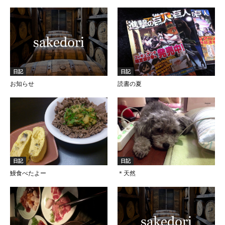
日記
日記
お知らせ
読書の夏
日記
日記
鰻食べたよー
＊天然