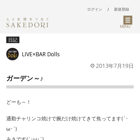
ログイン
/
新規登録
MENU
日記
LIVE×BAR Dolls
2013年7月19日
ガーデン～♪
どーも～！
通勤チャリンコ焼けで腕だけ焼けてきて焦ってます(`･
ω･´)
みさです(`･ω･´)