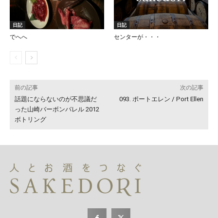
日記
日記
でへへ
センターが・・・
前の記事
次の記事
話題にならないのが不思議だ
093. ポートエレン / Port Ellen
った山崎バーボンバレル 2012
ボトリング