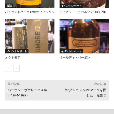
日記
イベントレポート
ハイランドパーク12年オフィシャル
デイビッド・ニコルソン1843 7年
イベントレポート
イベントレポート
オクトモア
オールディ・バーボン
前の記事
次の記事
バーボン・ヴァレー２４年
Mr.ダンカン＆Mr.マークを囲
（1974-1999）
む会 報告２