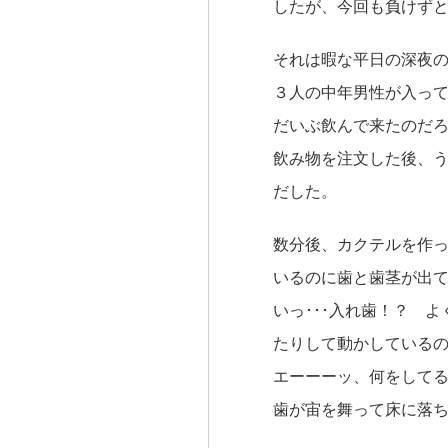
したが、今回も負けず
それは暇な平日の深夜
３人の中年男性が入っ
だいぶ飲んで来たのだ
飲み物を注文した後、
だした。
数分後、カクテルを作
いるのに歯と歯茎が出
いっ･･･入れ歯！？ 
たりして動かしている
エーーーッ、何をして
歯が宙を舞って床に落