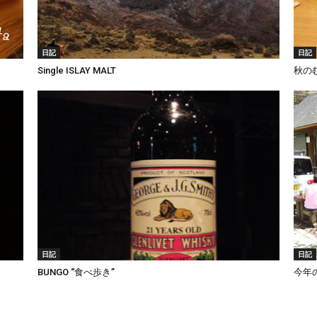
日記
日記
Single ISLAY MALT
秋の
日記
日記
BUNGO “食べ歩き”
今年