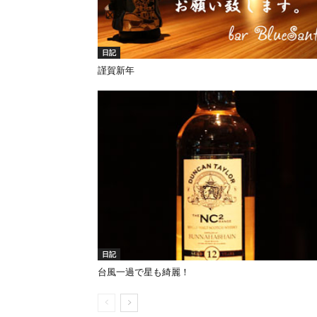
日記
謹賀新年
日記
台風一過で星も綺麗！