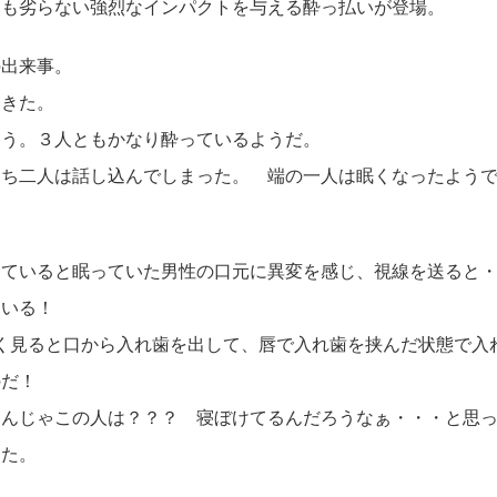
とも劣らない強烈なインパクトを与える酔っ払いが登場。
の出来事。
てきた。
ろう。３人ともかなり酔っているようだ。
うち二人は話し込んでしまった。 端の一人は眠くなったよう
っていると眠っていた男性の口元に異変を感じ、視線を送ると
ている！
よく見ると口から入れ歯を出して、唇で入れ歯を挟んだ状態で入
のだ！
るんじゃこの人は？？？ 寝ぼけてるんだろうなぁ・・・と思
ちた。