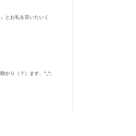
た』とお礼を言いたいく
かり（？）ます。^_^;