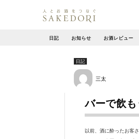
日記
お知らせ
お酒レビュー
日記
三太
バーで飲も
以前、酒に酔ったお客