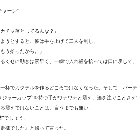
チャーン”
ャカチャ落としてるんな？』
げようとすると、彼は手を上げて二人を制し、
、もう拾ったから。』
てるくせに動きは素早く、一瞬で入れ歯を拾っては口に戻して
精一杯でカクテルを作るどころではなくなった。そして、バー
“メジャーカップ”を持つ手がワナワナと震え、酒を注ぐことさ
くる震えではないことは、言うまでも無い。
技”でしょう。
馳走様でした』と帰って言った。