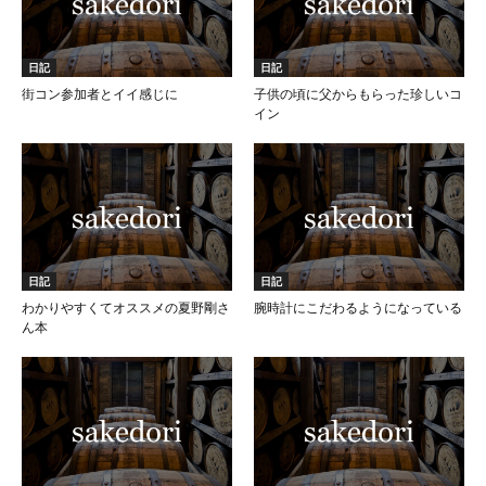
日記
日記
街コン参加者とイイ感じに
子供の頃に父からもらった珍しいコ
イン
日記
日記
わかりやすくてオススメの夏野剛さ
腕時計にこだわるようになっている
ん本