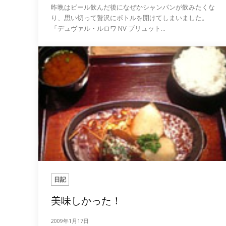
昨晩はビール飲んだ後になぜかシャンパンが飲みたくな
り、思い切って贅沢にボトルを開けてしまいました。
「デュヴァル・ルロワ NV ブリュット...
日記
美味しかった！
2009年1月17日