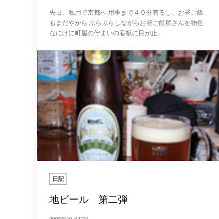
先日、私用で京都へ 用事まで４０分有るし、お昼ご飯
もまだやから ぶらぶらしながらお昼ご飯屋さんを物色
なにげに町屋の佇まいの看板に目が止...
日記
地ビール 第二弾
2008年10月17日