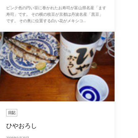
ピンク色の円い笹に巻かれたお寿司が富山県名産「ます
寿司」です。 その横の枝豆が京都は丹波名産「黒豆」
です。 その奥に位置する白い花がメキシコ...
日記
ひやおろし
2008年9月29日