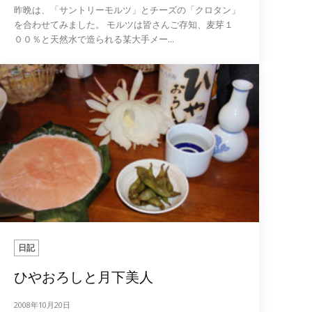
昨晩は、「サントリーモルツ」とチーズの「クロタン」
を合わせてみました。 モルツは皆さんご存知、麦芽１
００％と天然水で造られる某大手メー...
日記
ひやおろしと月下美人
2008年10月20日