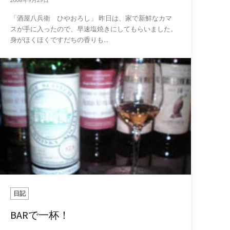
「酒屋八兵衛 ひやおろし」 昨日は、家で新鮮なカマ
スが手に入ったので、早速塩焼きにしてもらいました。
身がほくほくですだちの香りも...
日記
BARで一杯！