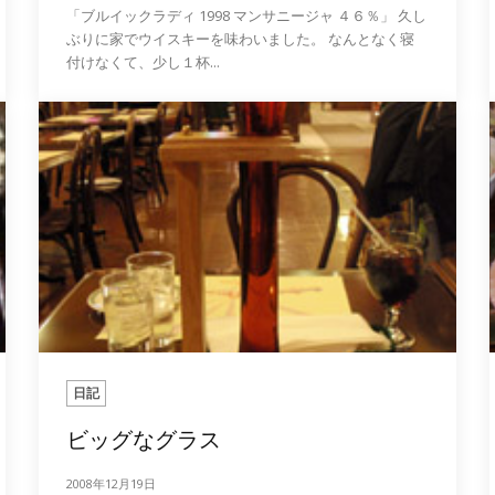
「ブルイックラディ 1998 マンサニージャ ４６％」 久し
ぶりに家でウイスキーを味わいました。 なんとなく寝
付けなくて、少し１杯...
日記
ビッグなグラス
2008年12月19日