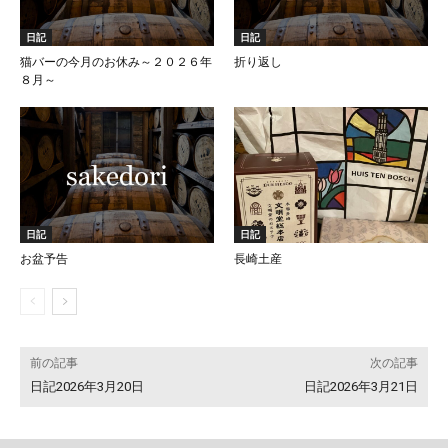
日記
日記
猫バーの今月のお休み～２０２６年
折り返し
８月～
日記
日記
お盆予告
長崎土産
前の記事
次の記事
日記2026年3月20日
日記2026年3月21日