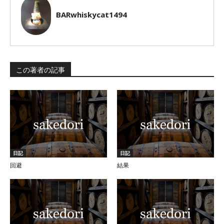
BARwhiskycat1494
この著者の記事
日記
日記
回避
結果