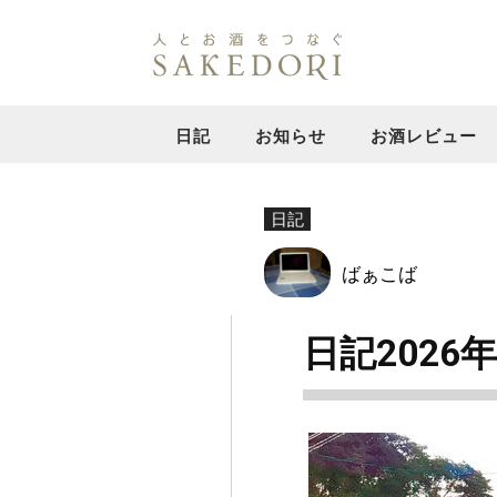
日記
お知らせ
お酒レビュー
日記
ばぁこば
日記2026年