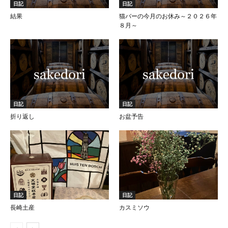
日記
日記
結果
猫バーの今月のお休み～２０２６年
８月～
日記
日記
折り返し
お盆予告
日記
日記
長崎土産
カスミソウ