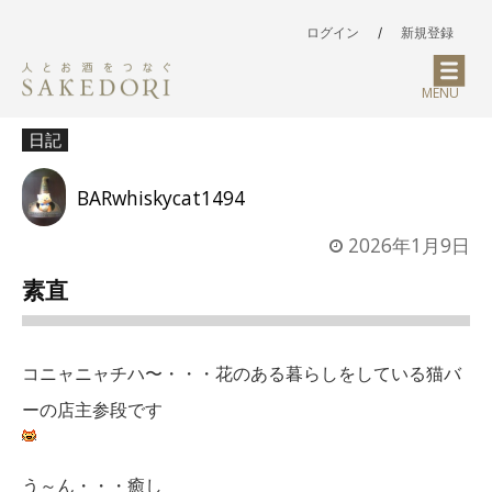
ログイン
/
新規登録
MENU
日記
BARwhiskycat1494
2026年1月9日
素直
コニャニャチハ〜・・・花のある暮らしをしている猫バ
ーの店主参段です
う～ん・・・癒し