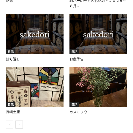
結果
猫バーの今月のお休み～２０２６年
８月～
日記
日記
折り返し
お盆予告
日記
日記
長崎土産
カスミソウ