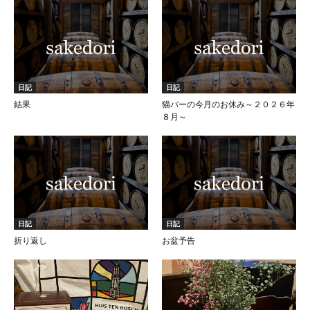
日記
日記
結果
猫バーの今月のお休み～２０２６年
８月～
日記
日記
折り返し
お盆予告