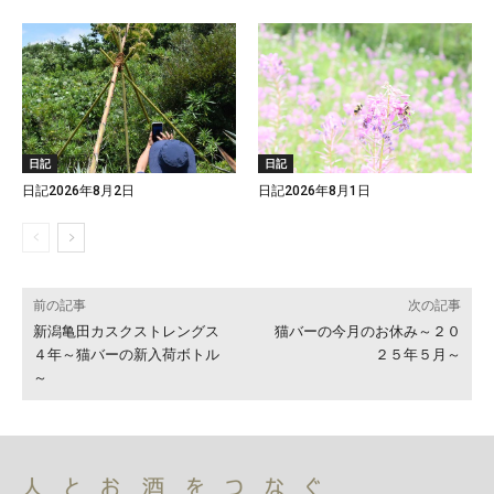
日記
日記
日記2026年8月2日
日記2026年8月1日
前の記事
次の記事
新潟亀田カスクストレングス
猫バーの今月のお休み～２０
４年～猫バーの新入荷ボトル
２５年５月～
～