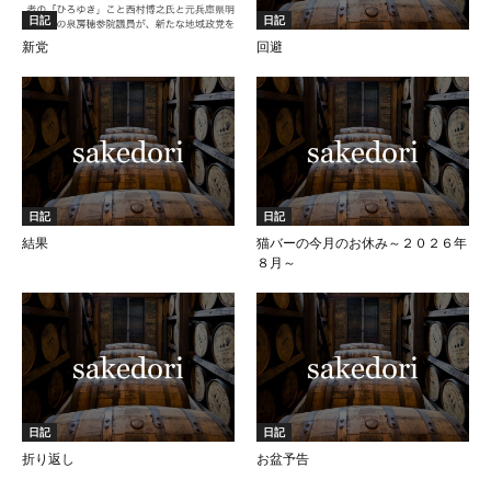
日記
日記
新党
回避
日記
日記
結果
猫バーの今月のお休み～２０２６年
８月～
日記
日記
折り返し
お盆予告