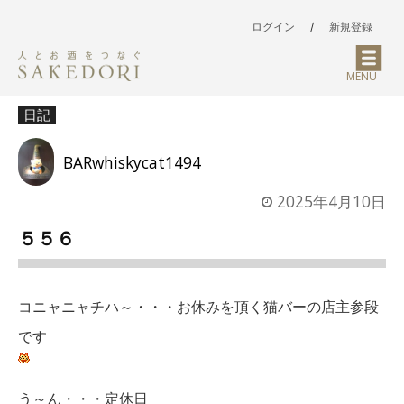
ログイン
/
新規登録
MENU
日記
BARwhiskycat1494
2025年4月10日
５５６
コニャニャチハ～・・・お休みを頂く猫バーの店主参段
です
う～ん・・・定休日