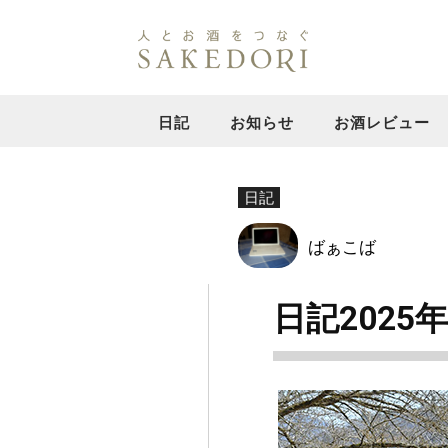
日記
お知らせ
お酒レビュー
日記
ばぁこば
日記2025