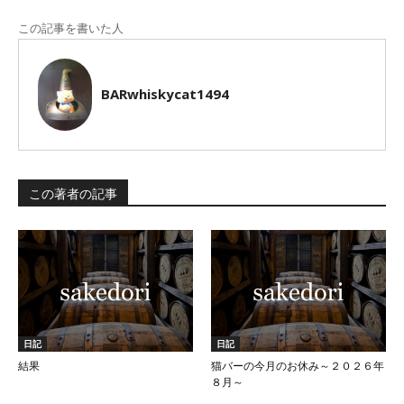
この記事を書いた人
BARwhiskycat1494
この著者の記事
日記
日記
結果
猫バーの今月のお休み～２０２６年
８月～