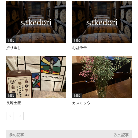
日記
日記
折り返し
お盆予告
日記
日記
長崎土産
カスミソウ
前の記事
次の記事