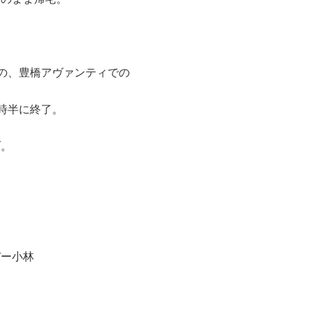
の、豊橋アヴァンティでの
時半に終了。
ブ。
バー小林
５