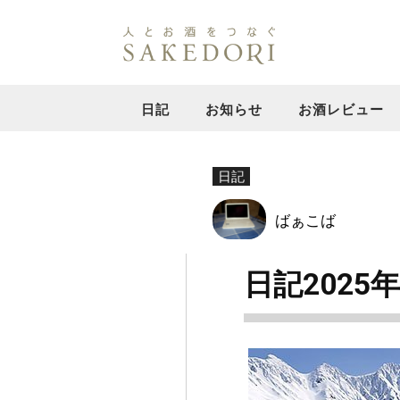
日記
お知らせ
お酒レビュー
日記
ばぁこば
日記2025年