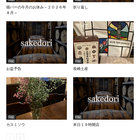
猫バーの今月のお休み～２０２６年
折り返し
８月～
日記
日記
お盆予告
長崎土産
日記
日記
カスミソウ
本日１９時開店