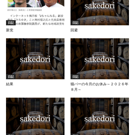
日記
日記
新党
回避
日記
日記
結果
猫バーの今月のお休み～２０２６年
８月～