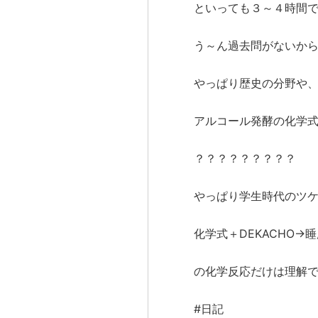
といっても３～４時間
う～ん過去問がないか
やっぱり歴史の分野や
アルコール発酵の化学
？？？？？？？？？
やっぱり学生時代のツ
化学式＋DEKACHO→
の化学反応だけは理解
#日記