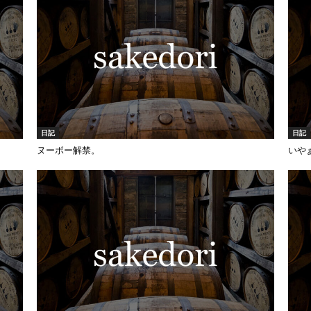
日記
日記
ヌーボー解禁。
いや