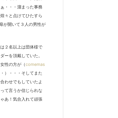
なぁ・・・溜まった事務
を煌々と点けてひたすら
”扉が開いて３人の男性が
は２名以上は団体様で
ーダーを頂戴していた。
の女性の方が（
comemas
・・）・・・そしてまた
ち合わせでもしていたよ
！って言うか信じられな
しゃあ！気合入れて頑張