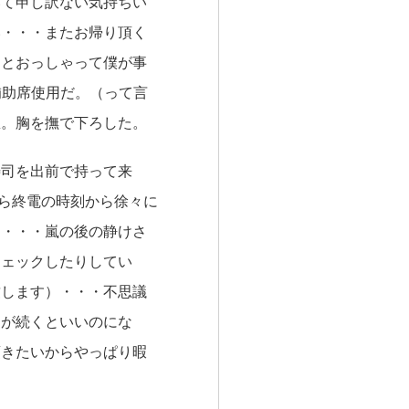
て申し訳ない気持ちい
い・・・またお帰り頂く
」とおっしゃって僕が事
の補助席使用だ。（って言
息。胸を撫で下ろした。
寿司を出前で持って来
から終電の時刻から徐々に
た・・・嵐の後の静けさ
チェックしたりしてい
致します）・・・不思議
日が続くといいのにな
頂きたいからやっぱり暇