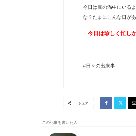
今日は嵐の渦中にいる
な？たまにこんな日が
今日は珍しく忙し
#日々の出来事
シェア
この記事を書いた人