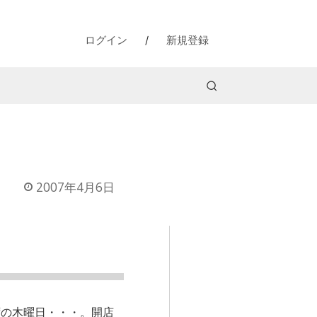
ログイン
/
新規登録
2007年4月6日
の木曜日・・・。開店