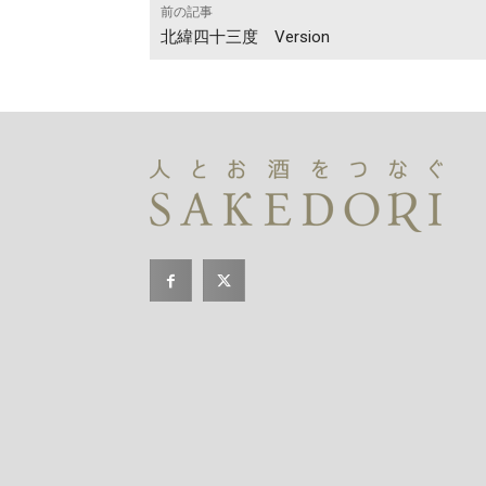
前の記事
北緯四十三度 Version