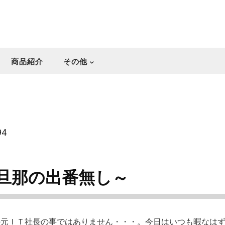
商品紹介
その他
94
旦那の出番無し～
元ＩＴ社長の事ではありません・・・。今日はいつも暇なはず