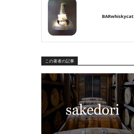
BARwhiskycat
この著者の記事