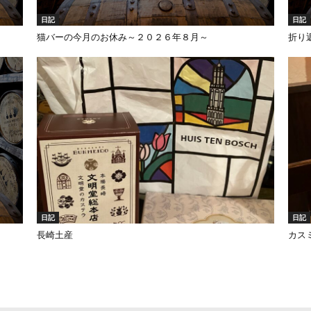
日記
日記
猫バーの今月のお休み～２０２６年８月～
折り
日記
日記
長崎土産
カス