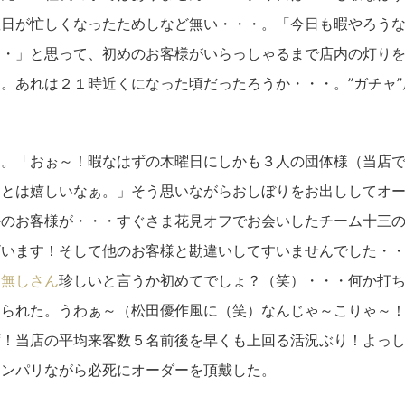
曜日が忙しくなったためしなど無い・・・。「今日も暇やろう
・・」と思って、初めのお客様がいらっしゃるまで店内の灯り
。あれは２１時近くになった頃だったろうか・・・。”ガチャ
。「おぉ～！暇なはずの木曜日にしかも３人の団体様（当店で
るとは嬉しいなぁ。」そう思いながらおしぼりをお出ししてオ
ルのお客様が・・・すぐさま花見オフでお会いしたチーム十三
ざいます！そして他のお客様と勘違いしてすいませんでした・
名無しさん
珍しいと言うか初めてでしょ？（笑）・・・何か打
なられた。うわぁ～（松田優作風に（笑）なんじゃ～こりゃ～
席！当店の平均来客数５名前後を早くも上回る活況ぶり！よっ
テンパリながら必死にオーダーを頂戴した。