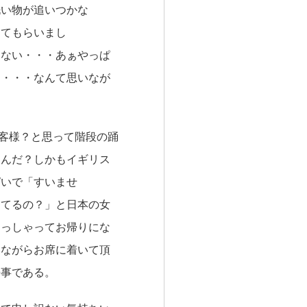
い物が追いつかな
けてもらいまし
きない・・・あぁやっぱ
ぁ・・・なんて思いなが
客様？と思って階段の踊
るんだ？しかもイギリス
ぱいで「すいませ
ってるの？」と日本の女
おっしゃってお帰りにな
いながらお席に着いて頂
来事である。