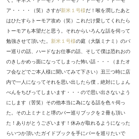
ア・・・・（笑）さすが
新米１号様
だ！喉を潤したあと
はひたすらトーモア攻め（笑）これだけ愛してくれたら
トーモアも本望だと思う。それからいろんな話を伺って
勉強させて頂いた。
新米１号様
の庭（大阪ミナミ）のバ
ー巡りの話、ハードなお仕事の話、そして僕は恐れおの
のきしかめっ面になってしまった怖い話・・・（またオ
フ会などでご本人様に聞いてみて下さい）丑三つ時に店
内で一人になってそれを思い出したら僕，絶対にしょん
べんをちびってしまいます・・・ので思い出さないよう
にします（苦笑）その他本当に為になる話を色々伺っ
た。その上ミナミと堺のバー巡りブックを２冊も頂い
た！ありがとうございます！休みが取れるようになった
らいつか頂いたガイドブックを手にバーを巡りたいで