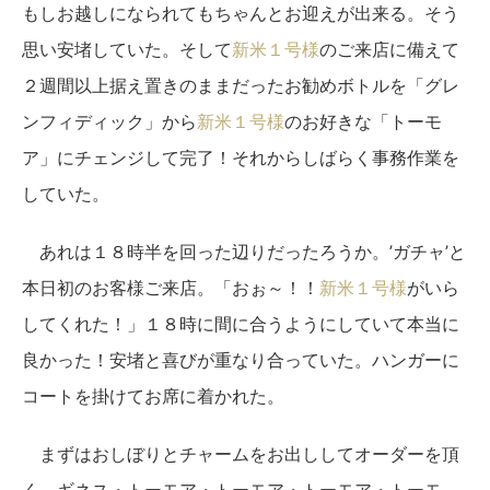
もしお越しになられてもちゃんとお迎えが出来る。そう
思い安堵していた。そして
新米１号様
のご来店に備えて
２週間以上据え置きのままだったお勧めボトルを「グレ
ンフィディック」から
新米１号様
のお好きな「トーモ
ア」にチェンジして完了！それからしばらく事務作業を
していた。
あれは１８時半を回った辺りだったろうか。’ガチャ’と
本日初のお客様ご来店。「おぉ～！！
新米１号様
がいら
してくれた！」１８時に間に合うようにしていて本当に
良かった！安堵と喜びが重なり合っていた。ハンガーに
コートを掛けてお席に着かれた。
まずはおしぼりとチャームをお出ししてオーダーを頂
く。ギネス・トーモア・トーモア・トーモア・トーモ