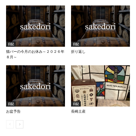
日記
日記
猫バーの今月のお休み～２０２６年
折り返し
８月～
日記
日記
お盆予告
長崎土産