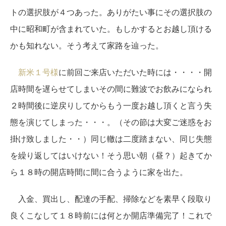
トの選択肢が４つあった。ありがたい事にその選択肢の
中に昭和町が含まれていた。もしかするとお越し頂ける
かも知れない。そう考えて家路を辿った。
新米１号様
に前回ご来店いただいた時には・・・・開
店時間を遅らせてしまいその間に難波でお飲みになられ
２時間後に逆戻りしてからもう一度お越し頂くと言う失
態を演じてしまった・・・。（その節は大変ご迷惑をお
掛け致しました・・）同じ轍は二度踏まない、同じ失態
を繰り返してはいけない！そう思い朝（昼？）起きてか
ら１８時の開店時間に間に合うように家を出た。
入金、買出し、配達の手配、掃除などを素早く段取り
良くこなして１８時前には何とか開店準備完了！これで