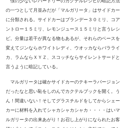
僕の少ないレパートリーのカクテルレシピの暗記方法
の一つとして月並みだが「マルガリータ」はサイドカー
に分類される。サイドカーはブランデー３０ミリ、コア
ントロー１５ミリ、レモンジュース１５ミリと言うレシ
ピ。分量は若干が異なる物もあるが、それらのベースを
変えてジンならホワイトレディ、ウオッカならバラライ
カ、ラムならＸＹＺ、スコッチならサイレントサードと
言うように暗記している。
マルガリータは確かサイドカーのテキーラバージョン
だったなと思い恥をしのんでカクテルブックを開く。う
ん！間違いない！そしてグラスチルドをしてからシェー
カーに材料を入れてシャカシャカシャカ・・・・はいマ
ルガリータの出来あがり！お召し上がりになられたお客