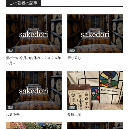
この著者の記事
日記
日記
猫バーの今月のお休み～２０２６年
折り返し
８月～
日記
日記
お盆予告
長崎土産