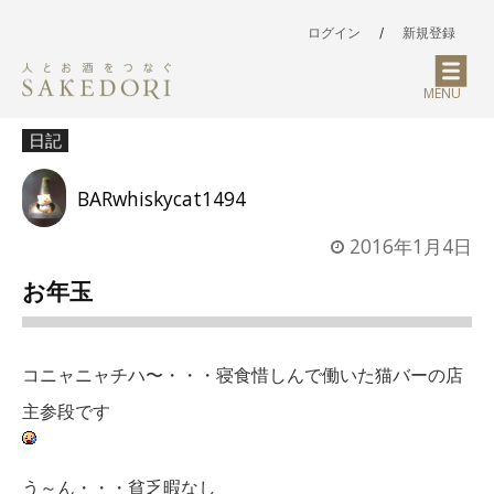
ログイン
/
新規登録
MENU
日記
BARwhiskycat1494
2016年1月4日
お年玉
コニャニャチハ〜・・・寝食惜しんで働いた猫バーの店
主参段です
う～ん・・・貧乏暇なし