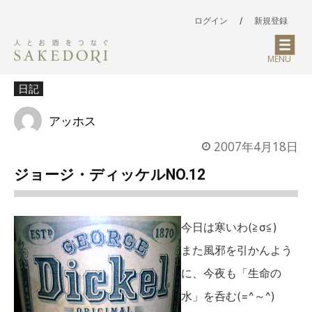
ログイン
/
新規登録
MENU
日記
アッホス
2007年4月18日
ジョージ・ディッケルNO.12
今日は寒いわ(≧σ≦)
また風邪を引かんよう
に、今夜も「生命の
水」を呑む(=^～^)