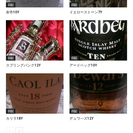
日記
日記
余市10Y
イエローストーン7Y
日記
日記
スプリングバンク12Y
アードベッグ10Y
日記
日記
カリラ18Y
デュワ―ズ12Y