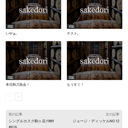
日記
日記
いやぁ。
テスト。
日記
日記
本日秋刀魚会！
もうすぐ！
前の記事
次の記事
シングルカスク駒ヶ岳1989
ジョージ・ディッケルNO.12
#616