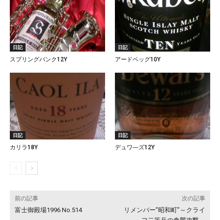
日記
日記
スプリングバンク12Y
アードベッグ10Y
日記
日記
カリラ18Y
デュワ―ズ12Y
前の記事
次の記事
富士御殿場1996 No.514
リメンバー”昭和町”～クライ