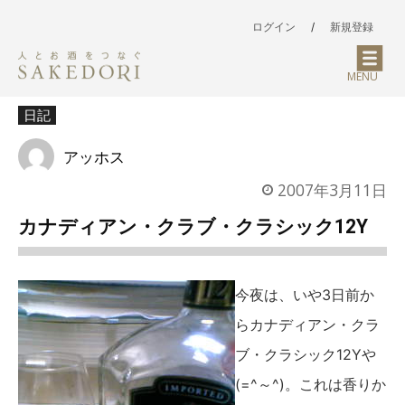
ログイン
/
新規登録
MENU
日記
アッホス
2007年3月11日
カナディアン・クラブ・クラシック12Y
今夜は、いや3日前か
らカナディアン・クラ
ブ・クラシック12Yや
(=^～^)。これは香りか