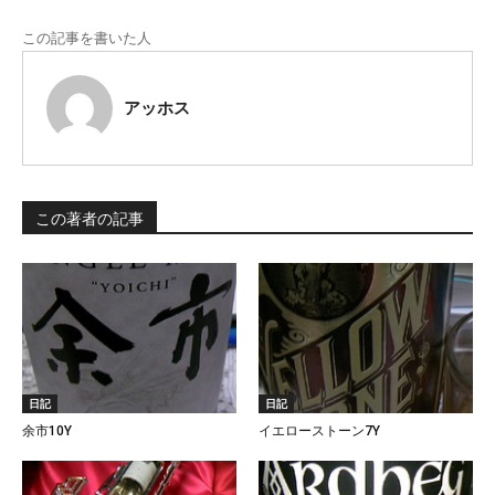
この記事を書いた人
アッホス
この著者の記事
日記
日記
余市10Y
イエローストーン7Y