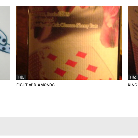
日記
日記
EIGHT of DIAMONDS
KING