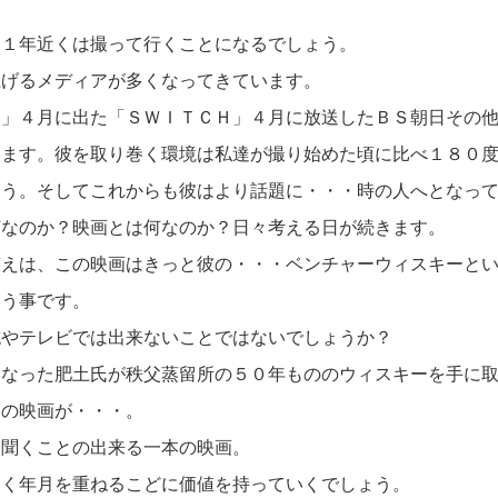
後１年近くは撮って行くことになるでしょう。
上げるメディアが多くなってきています。
人」４月に出た「ＳＷＩＴＣＨ」４月に放送したＢＳ朝日その
います。彼を取り巻く環境は私達が撮り始めた頃に比べ１８０
ょう。そしてこれからも彼はより話題に・・・時の人へとなっ
何なのか？映画とは何なのか？日々考える日が続きます。
答えは、この映画はきっと彼の・・・ベンチャーウィスキーと
いう事です。
誌やテレビでは出来ないことではないでしょうか？
になった肥土氏が秩父蒸留所の５０年もののウィスキーを手に
本の映画が・・・。
を聞くことの出来る一本の映画。
じく年月を重ねるこどに価値を持っていくでしょう。