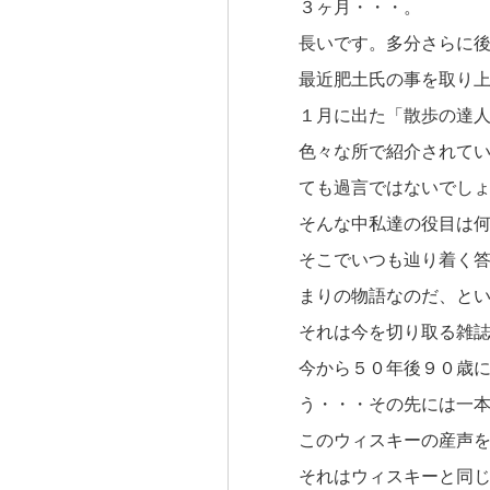
３ヶ月・・・。
長いです。多分さらに
最近肥土氏の事を取り
１月に出た「散歩の達
色々な所で紹介されて
ても過言ではないでし
そんな中私達の役目は
そこでいつも辿り着く
まりの物語なのだ、と
それは今を切り取る雑
今から５０年後９０歳
う・・・その先には一
このウィスキーの産声
それはウィスキーと同