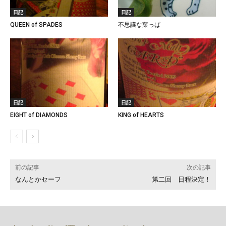
日記
日記
QUEEN of SPADES
不思議な葉っぱ
日記
日記
EIGHT of DIAMONDS
KING of HEARTS
前の記事
次の記事
なんとかセーフ
第二回 日程決定！