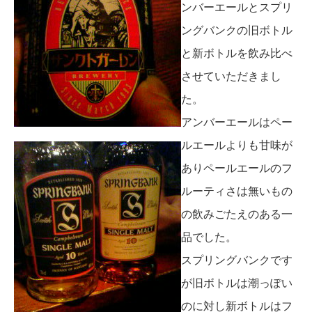
ンバーエールとスプリ
ングバンクの旧ボトル
と新ボトルを飲み比べ
させていただきまし
た。
アンバーエールはペー
ルエールよりも甘味が
ありペールエールのフ
ルーティさは無いもの
の飲みごたえのある一
品でした。
スプリングバンクです
が旧ボトルは潮っぽい
のに対し新ボトルはフ