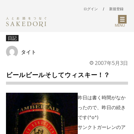
ログイン
/
新規登録
MENU
日記
タイト
2007年5月3日
ビールビールそしてウィスキー！？
昨日は書く時間がなか
ったので、昨日の続き
です(^o^)
サンクトガーレンのア