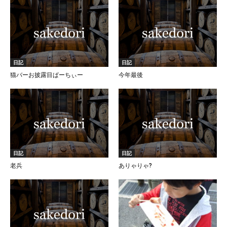
日記
日記
猫バーお披露目ぱーちぃー
今年最後
日記
日記
老兵
ありゃりゃ?