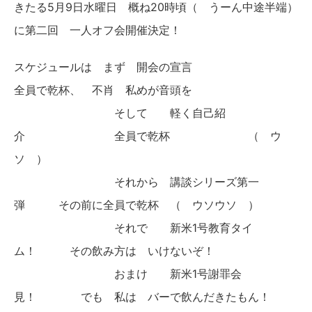
きたる5月9日水曜日 概ね20時頃（ うーん中途半端）
に第二回 一人オフ会開催決定！
スケジュールは まず 開会の宣言
全員で乾杯、 不肖 私めが音頭を
そして 軽く自己紹
介 全員で乾杯 （ ウ
ソ ）
それから 講談シリーズ第一
弾 その前に全員で乾杯 （ ウソウソ ）
それで 新米1号教育タイ
ム！ その飲み方は いけないぞ！
おまけ 新米1号謝罪会
見！ でも 私は バーで飲んだきたもん！