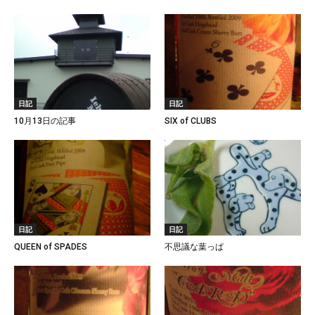
日記
日記
10月13日の記事
SIX of CLUBS
日記
日記
QUEEN of SPADES
不思議な葉っぱ