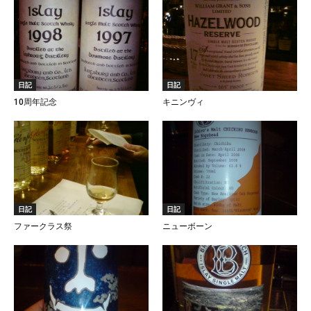
日記
日記
10周年記念
キニンヴィ
日記
日記
ファークラス祭
ニューボーン