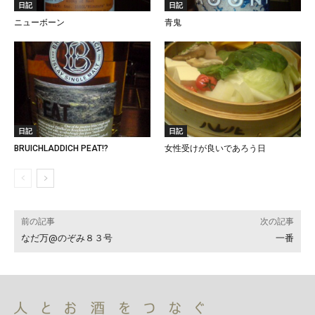
日記
日記
ニューボーン
青鬼
日記
日記
BRUICHLADDICH PEAT!?
女性受けが良いであろう日
前の記事
次の記事
なだ万@のぞみ８３号
一番