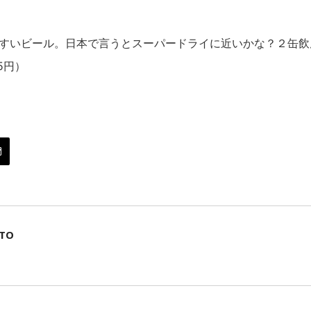
飲みやすいビール。日本で言うとスーパードライに近いかな？２缶
5円）
ATO