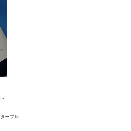
ン
…
方
・ターブル
ー