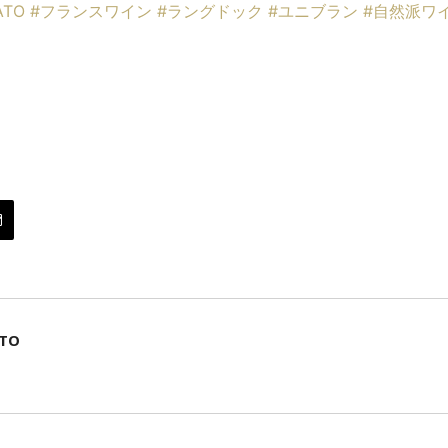
ATO
#
フランスワイン
#
ラングドック
#
ユニブラン
#
自然派ワ
ATO