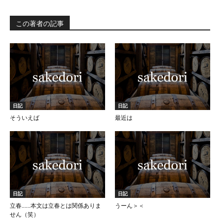
この著者の記事
日記
日記
そういえば
最近は
日記
日記
立春……本文は立春とは関係ありま
うーん＞＜
せん（笑）