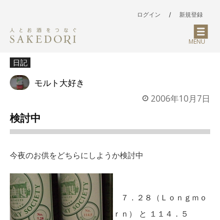
ログイン
/
新規登録
MENU
日記
モルト大好き
2006年10月7日
検討中
今夜のお供をどちらにしようか検討中
７．２８（Ｌｏｎｇｍｏ
ｒｎ） と １１４．５