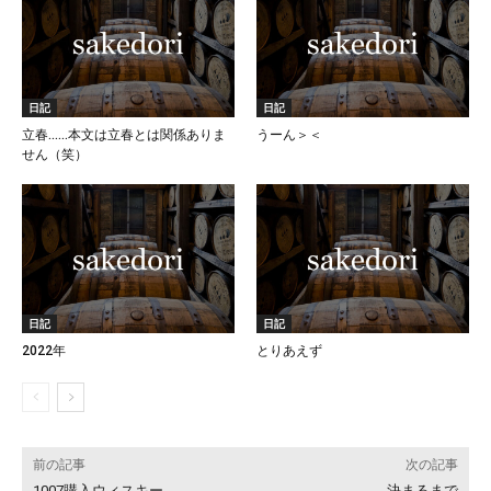
日記
日記
立春……本文は立春とは関係ありま
うーん＞＜
せん（笑）
日記
日記
2022年
とりあえず
前の記事
次の記事
1007購入ウィスキー
決まるまで