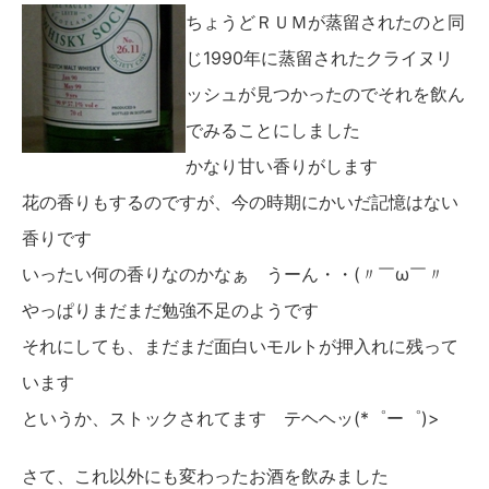
ちょうどＲＵＭが蒸留されたのと同
じ1990年に蒸留されたクライヌリ
ッシュが見つかったのでそれを飲ん
でみることにしました
かなり甘い香りがします
花の香りもするのですが、今の時期にかいだ記憶はない
香りです
いったい何の香りなのかなぁ うーん・・(〃￣ω￣〃ゞ
やっぱりまだまだ勉強不足のようです
それにしても、まだまだ面白いモルトが押入れに残って
います
というか、ストックされてます テヘヘッ(*゜ー゜)>
さて、これ以外にも変わったお酒を飲みました