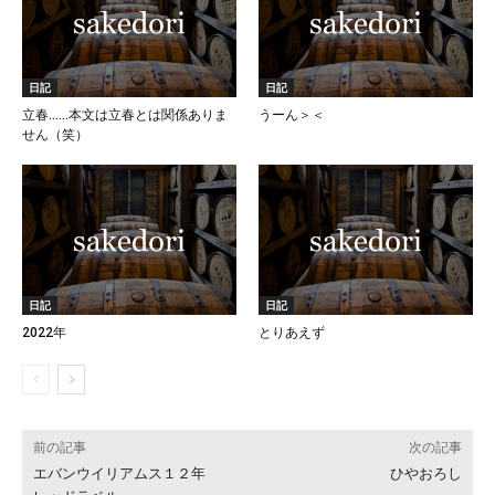
日記
日記
立春……本文は立春とは関係ありま
うーん＞＜
せん（笑）
日記
日記
2022年
とりあえず
前の記事
次の記事
エバンウイリアムス１２年
ひやおろし