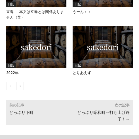
日記
日記
立春……本文は立春とは関係ありま
うーん＞＜
せん（笑）
日記
日記
2022年
とりあえず
前の記事
次の記事
どっぷり下町
どっぷり昭和町～打ち上げ終
了！～