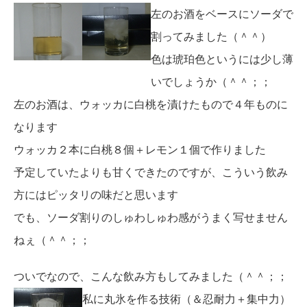
左のお酒をベースにソーダで
割ってみました（＾＾）
色は琥珀色というには少し薄
いでしょうか（＾＾；；
左のお酒は、ウォッカに白桃を漬けたもので４年ものに
なります
ウォッカ２本に白桃８個＋レモン１個で作りました
予定していたよりも甘くできたのですが、こういう飲み
方にはピッタリの味だと思います
でも、ソーダ割りのしゅわしゅわ感がうまく写せません
ねぇ（＾＾；；
ついでなので、こんな飲み方もしてみました（＾＾；；
私に丸氷を作る技術（＆忍耐力＋集中力）