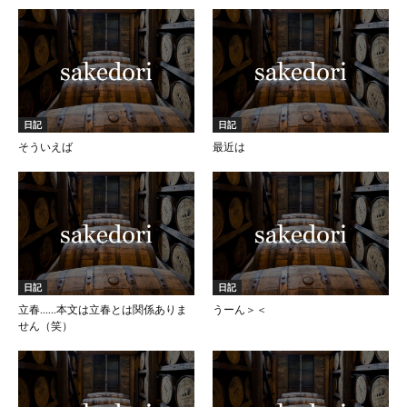
日記
日記
そういえば
最近は
日記
日記
立春……本文は立春とは関係ありま
うーん＞＜
せん（笑）