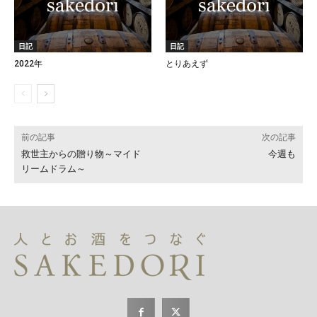
日記
日記
2022年
とりあえず
前の記事
次の記事
救世主からの贈り物～マイド
今週も
リームドラム～