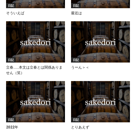
日記
日記
そういえば
最近は
日記
日記
立春……本文は立春とは関係ありま
うーん＞＜
せん（笑）
日記
日記
2022年
とりあえず