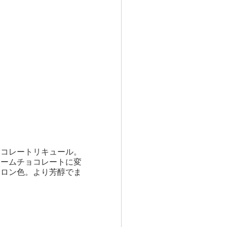
ョコレートリキュール。
リームチョコレートに変
マロン色。より芳醇でま