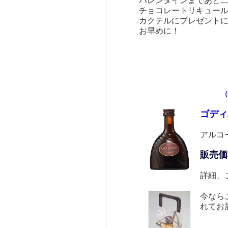
チョコレートリキュー
カクテルにプレゼント
お早めに！
（
ゴディ
アルコ
販売価
詳細、
今なら
れてお