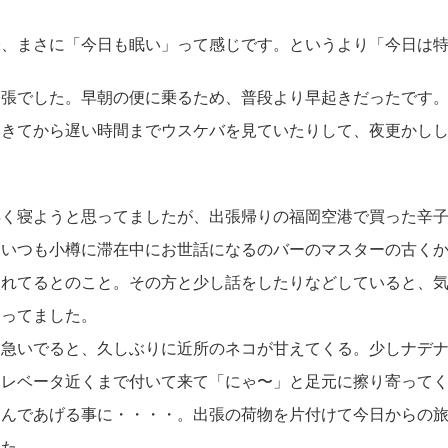
味、まさに「今日も眠い」って感じです。というより「今日は
出張でした。早朝の便に乗るため、普段より早起きだったです
てきてから遅い時間までウスケバを見ていたりして、夜更かし
早く寝ようと思ってましたが、出張帰りの福岡空港で買った辛
、いつも小樽に滞在中にお世話になるのバーのマスターの古く
られてるとのこと。その方と少し話をしたりなどしていると、
なってました。
を急いでると、久しぶりに近所のネコが甘えてくる。少しナデ
エレベータ近くまで付いて来て「にゃ〜」と足元に擦り寄って
んであげる事に・・・・。出張の荷物を片付けて今日からの旅
した