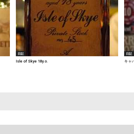
日記
日記
Isle of Skye 18y.o.
キャ