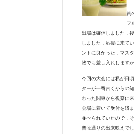
賞
フ
出場は確信しました．後
しました．応援に来て
ントに良かった．マス
物でも差し入れします
今回の大会には私が日
ターが一番古くからの
わった関東から視察に
会場に着いて受付を済
並べられていたので，
普段通りの出来映えで