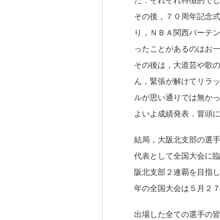
その後，７０周年記念
り，ＮＢＡ関西バーテ
ったことがあるのはお
その後は，大道芸や歌
ん，緊張が解けてリラ
ルが思い通りでは無か
よいよ成績発表．冒頭
結局，大阪北支部の選
代表として全国大会に
阪北支部２連覇を目指
年の全国大会は５月２
出場した全ての選手の