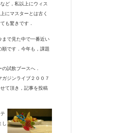
りなど，私以上にウィス
以上にマスターとは古く
しても驚きです．
今まで見た中で一番近い
の順です．今年も，課題
ーの試飲ブースへ．
マガジンライブ２００７
させて頂き，記事を投稿
クテ
まし