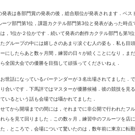
の発表は各部門賞の発表の後，総合順位が発表されます．ベス
ルーツ部門第1位，課題カクテル部門第3位と発表があった時点
は，1位か２位かです．続いて発表の創作カクテル部門も第1
いたグループの中には嬉しさのあまり涙ぐむ人の姿も．私も目
ターにしたらあと数ヶ月間，練習の日々が続くことになり，ま
から全国大会での優勝を目指して頑張ってくださいねぇ．
頃お世話になっているバーテンダーが３名出場されてました．
知り合いです．下馬評ではマスターが優勝候補．彼の競技を見
来ているという話も会場では囁かれてました．
ませてから開場までの間には，それまでに非公開で行われたフ
それらを見て回りました．この数ヶ月，練習中のフルーツを店
した．ところで，会場について驚いたのは，数年前に東京に転