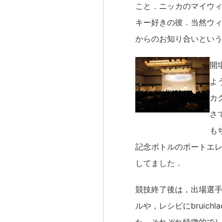
こと．ニッカのマイウ
キー好きの彼．当然ウ
からのお知り合いとい
開
よ
カ
さ
も
記念ボトルのポートエ
してました．
競技終了後は，出場選
ルや，レシピにbruic
た．それぞれ特徴的で