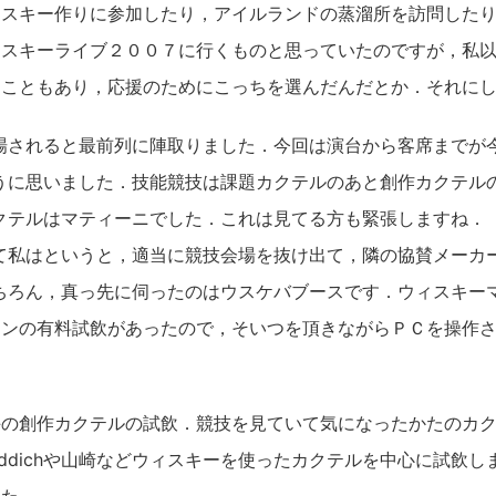
ィスキー作りに参加したり，アイルランドの蒸溜所を訪問した
ィスキーライブ２００７に行くものと思っていたのですが，私
うこともあり，応援のためにこっちを選んだんだとか．それに
場されると最前列に陣取りました．今回は演台から客席までが
うに思いました．技能競技は課題カクテルのあと創作カクテル
クテルはマティーニでした．これは見てる方も緊張しますね．
て私はというと，適当に競技会場を抜け出て，隣の協賛メーカ
ちろん，真っ先に伺ったのはウスケバブースです．ウィスキー
レンの有料試飲があったので，そいつを頂きながらＰＣを操作
手の創作カクテルの試飲．競技を見ていて気になったかたのカ
hladdichや山崎などウィスキーを使ったカクテルを中心に試飲し
した．