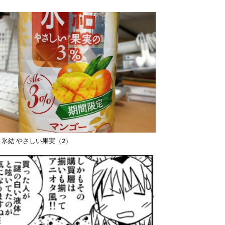
IN 氷結 やさしい果実（2）