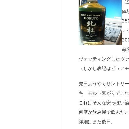
（
値
2
テ
2
命
ヴァッティングしたヴ
（しかし表記はピュア
先日ようやくサントリー
キーモルト繋がりでこれ
これはそんな安っぽい
何度か飲み屋で飲んだ
詳細はまた後日。