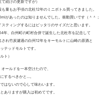
立て続けの更新ですが）
段も量もお手頃の北杜12年のミニボトル買ってきました。
50mlがあったのは知りませんでした。衝動買いです（＾＾；
イスティングするにはピッタリのサイズだと思います。
004年、白州町の町村合併で誕生した北杜市を記念して
名され竹炭濾過の白州12年をキーモルトに山崎の原酒と
ァッテッドモルトです。
モルト）
 オールドを一本空けたので、
にするべきかと…。
酒ではないので心して味わいます。
ことありますが購入は初めてです。