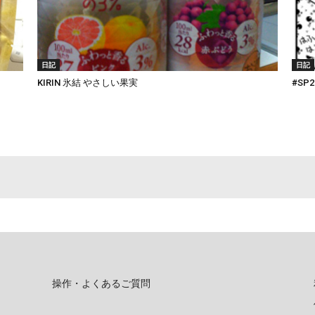
日記
日記
KIRIN 氷結 やさしい果実
#S
操作・よくあるご質問