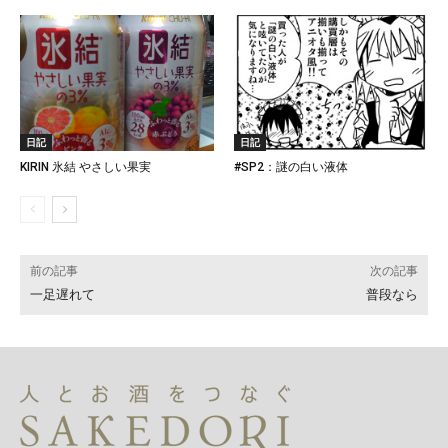
日記
日記
KIRIN 氷結 やさしい果実
#SP2：謎の白い液体
前の記事
次の記事
一足遅れて
普段なら