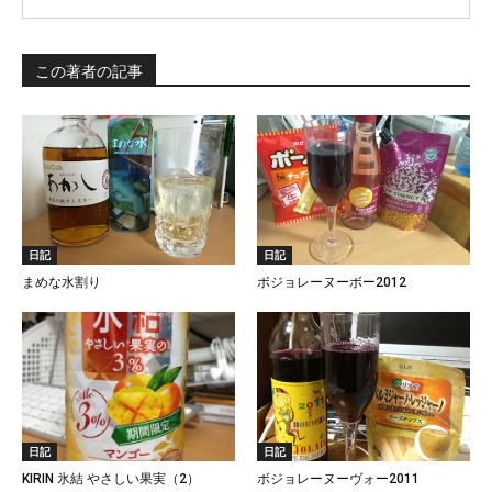
この著者の記事
日記
日記
まめな水割り
ボジョレーヌーボー2012
日記
日記
KIRIN 氷結 やさしい果実（2）
ボジョレーヌーヴォー2011