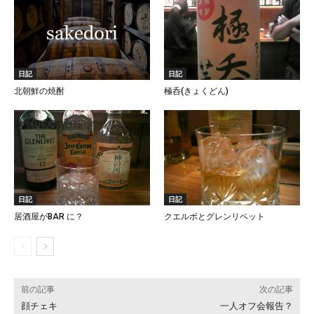
日記
日記
北朝鮮の焼酎
極呑(きょくどん)
日記
日記
居酒屋がBAR に？
クエルボとグレンリベット
前の記事
次の記事
顔チェキ
一人オフ会報告？