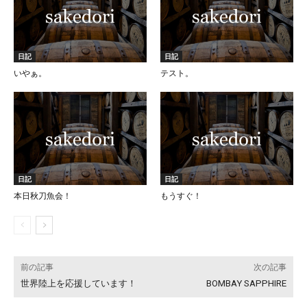
日記
日記
いやぁ。
テスト。
日記
日記
本日秋刀魚会！
もうすぐ！
前の記事
次の記事
世界陸上を応援しています！
BOMBAY SAPPHIRE